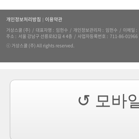
개인정보처리방침
이용약관
|
거상스쿨 (주)
대표자명
임헌수
개인정보관리자
임헌수
이메일
주소
서울 강남구 선릉로82길 4 4층
사업자등록번호
711-86-01966
ⓒ 거상스쿨 (주) All rights reserved.
↺ 모바