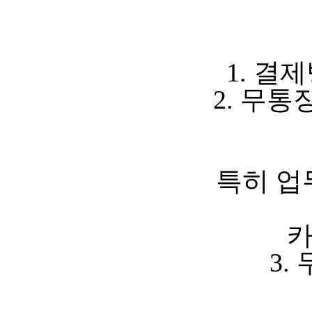
1. 결
2. 무
특히 업
카
3.