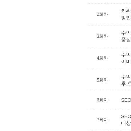
키워
2회차
방법
수익
3회차
품질
수익
4회차
이미
수익
5회차
후 
6회차
SE
SE
7회차
내상