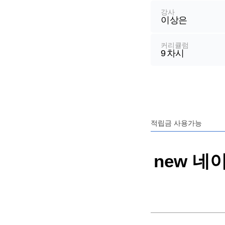
정
강사
이상은
보
커리큘럼
9
차시
적립금 사용가능
new 네