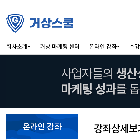
회사소개
거상 마케팅 센터
온라인 강좌
수강
강
좌
상
강좌상세보
세
보
기