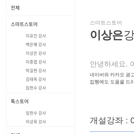
상
전체
세
스마트스토어
스마트스토어
보
이상은
이유진 강사
기
백은혜 강사
이상은 강사
이중엽 강사
안녕하세요. 
박길현 강사
네이버와 카카오 광고
김태욱 강사
집행에도 도움을 드리
임헌수 강사
톡스토어
임헌수 강사
개설강좌 : 
이상욱 강사