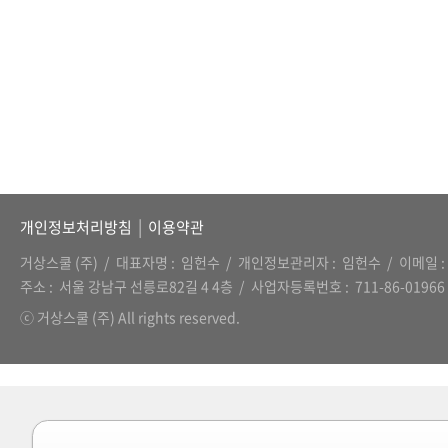
|
개인정보처리방침
이용약관
거상스쿨 (주)
대표자명
임헌수
개인정보관리자
임헌수
이메일
주소
서울 강남구 선릉로82길 4 4층
사업자등록번호
711-86-01966
ⓒ 거상스쿨 (주) All rights reserved.