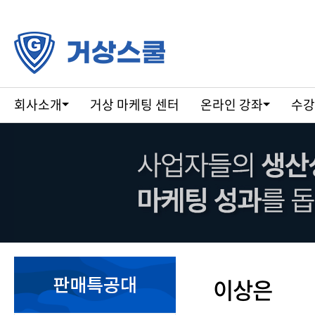
회사소개
거상 마케팅 센터
온라인 강좌
수강
강
이상은
사