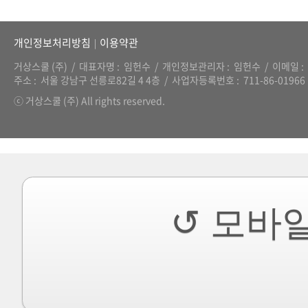
개인정보처리방침
이용약관
|
거상스쿨 (주)
대표자명
임헌수
개인정보관리자
임헌수
이메일
주소
서울 강남구 선릉로82길 4 4층
사업자등록번호
711-86-01966
ⓒ 거상스쿨 (주) All rights reserved.
↺ 모바