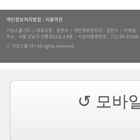
개인정보처리방침
이용약관
|
거상스쿨 (주)
대표자명
임헌수
개인정보관리자
임헌수
이메일
주소
서울 강남구 선릉로82길 4 4층
사업자등록번호
711-86-01966
ⓒ 거상스쿨 (주) All rights reserved.
↺ 모바