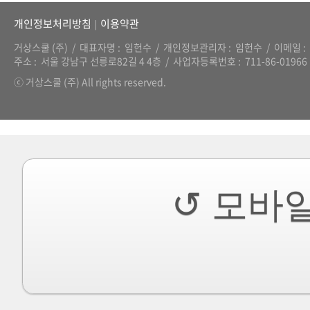
개인정보처리방침
이용약관
|
거상스쿨 (주)
대표자명
임헌수
개인정보관리자
임헌수
이메일
주소
서울 강남구 선릉로82길 4 4층
사업자등록번호
711-86-01966
ⓒ 거상스쿨 (주) All rights reserved.
↺ 모바